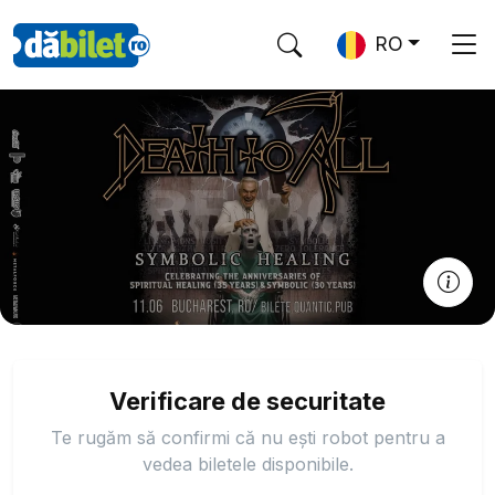
RO
Verificare de securitate
Te rugăm să confirmi că nu ești robot pentru a
vedea biletele disponibile.