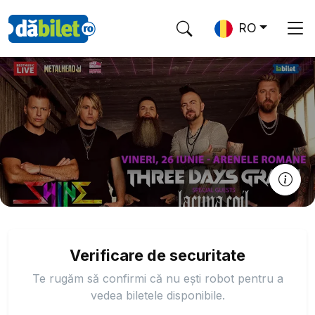
RO
Verificare de securitate
Te rugăm să confirmi că nu ești robot pentru a
vedea biletele disponibile.