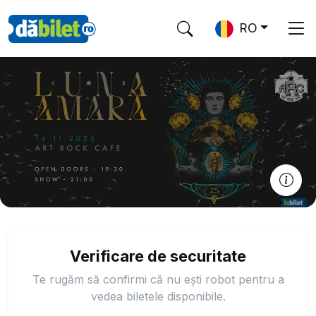
RO
Verificare de securitate
Te rugăm să confirmi că nu ești robot pentru a
vedea biletele disponibile.