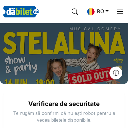
RO
Verificare de securitate
Te rugăm să confirmi că nu ești robot pentru a
vedea biletele disponibile.