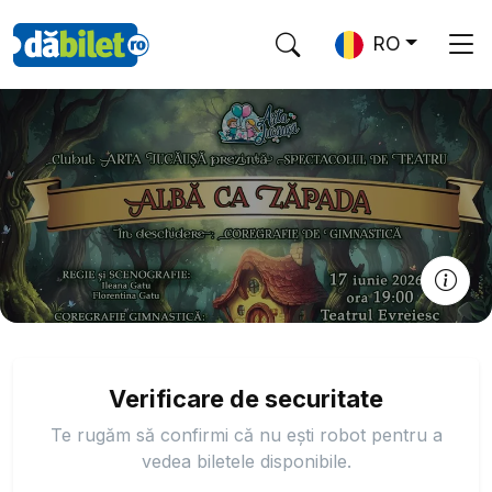
RO
Verificare de securitate
Te rugăm să confirmi că nu ești robot pentru a
vedea biletele disponibile.