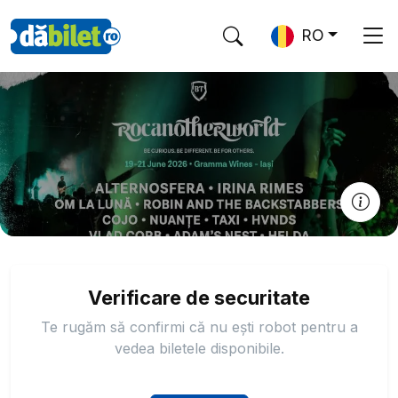
RO
Verificare de securitate
Te rugăm să confirmi că nu ești robot pentru a
vedea biletele disponibile.