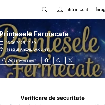
Intră în cont
|
Înreg
Prințesele Fermecate
13.06.2026, 11:30
Teatrul Amzei
, București
Detalii eveniment
Verificare de securitate