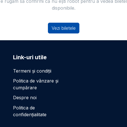
e rugăm să confirmi că nu ești robot pentru a vedea bilete
disponibile.
Vezi biletele
Link-uri utile
Termeni și condiții
Politica de vânzare și
cumpărare
Despre noi
Politica de
confidențialitate