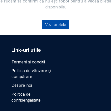
e rugăm să confirmi că nu ești robot pentru a vedea bilete
disponibile.
Vezi biletele
Link-uri utile
Termeni și condiții
Politica de vânzare și
cumpărare
Despre noi
Politica de
confidențialitate