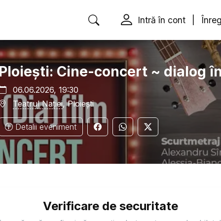
Intră în cont
|
Înreg
Ploiești: Cine-concert ~ dialog î
06.06.2026, 19:30
Teatrul Naţiei
, Ploiești
Detalii eveniment
Verificare de securitate