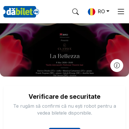
RO
Verificare de securitate
Te rugăm să confirmi că nu ești robot pentru a
vedea biletele disponibile.