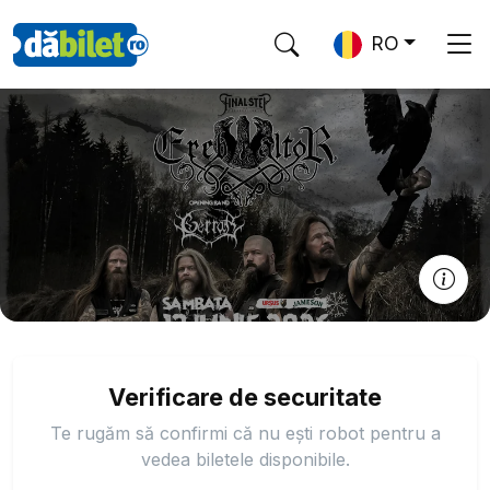
RO
Verificare de securitate
Te rugăm să confirmi că nu ești robot pentru a
vedea biletele disponibile.