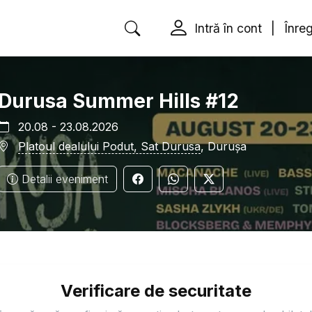
Intră în cont
|
Înreg
Durusa Summer Hills #12
20.08 - 23.08.2026
Platoul dealului Podut, Sat Durusa
, Durușa
Detalii eveniment
Verificare de securitate