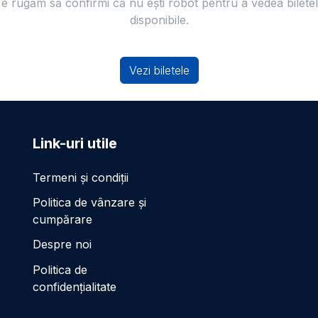
e rugăm să confirmi că nu ești robot pentru a vedea bilete
disponibile.
Vezi biletele
Link-uri utile
Termeni și condiții
Politica de vânzare și
cumpărare
Despre noi
Politica de
confidențialitate