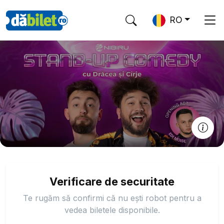
RO
Verificare de securitate
Te rugăm să confirmi că nu ești robot pentru a
vedea biletele disponibile.