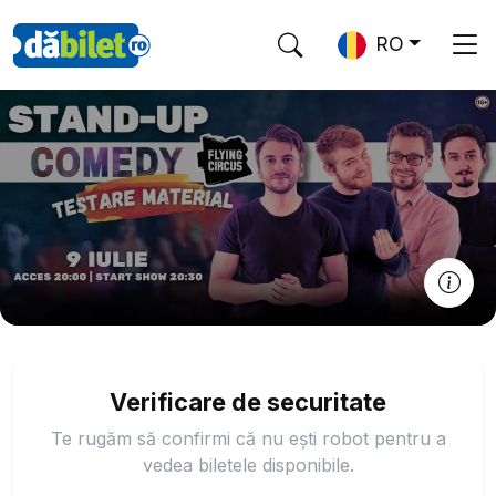
RO
Verificare de securitate
Te rugăm să confirmi că nu ești robot pentru a
vedea biletele disponibile.