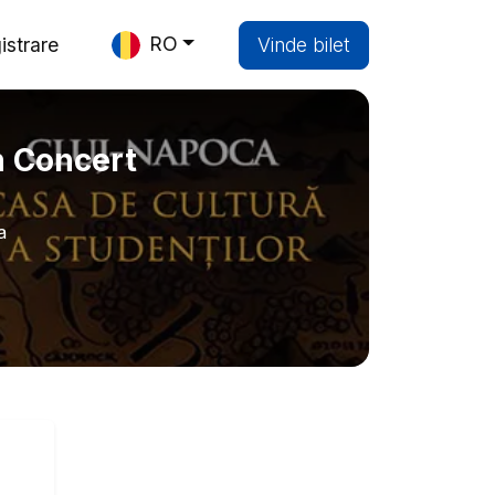
RO
istrare
Vinde bilet
n Concert
a