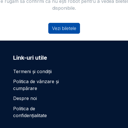
e rugăm să confirmi că nu ești robot pentru a vedea bilete
disponibile.
Vezi biletele
Link-uri utile
Termeni și condiții
Politica de vânzare și
cumpărare
Despre noi
Politica de
confidențialitate