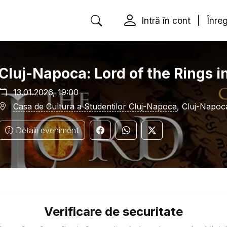
Intră în cont
|
Înreg
Cluj-Napoca: Lord of the Rings i
13.01.2026, 19:00
Casa de Cultura a Studentilor Cluj-Napoca
, Cluj-Napoc
Detalii eveniment
Verificare de securitate