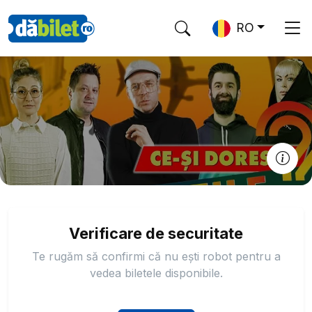
RO
Verificare de securitate
Te rugăm să confirmi că nu ești robot pentru a
vedea biletele disponibile.