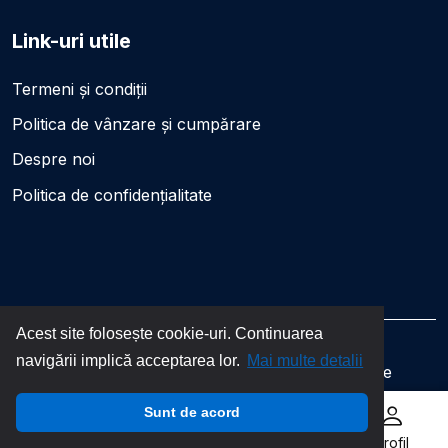
Link-uri utile
Termeni și condiții
Politica de vânzare și cumpărare
Despre noi
Politica de confidențialitate
Acest site folosește cookie-uri. Continuarea
navigării implică acceptarea lor.
Mai multe detalii
©2026 dăbilet.ro. Toate drepturile rezervate
Sunt de acord
Acasă
Biletele mele
Vinde bilet
Profil